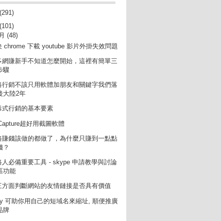
(291)
(101)
2月
(48)
 chrome 下載 youtube 影片外掛失效問題
多網賺新手不知道怎麼開始，這裡有簡單三
步驟
路行銷不該只用軟體加朋友和關鍵字我們落
後大陸2年
毒式行銷的基本要素
Capture超好用截圖軟體
路賺錢該做的都做了，為什麼只賺到一點點
錢？
人必備重要工具 - skype 申請教學與討論
區功能
三方面判斷網站的友情鏈接是否具有價值
t.ly 可助你用自己的短域名來縮址, 順便推廣
品牌