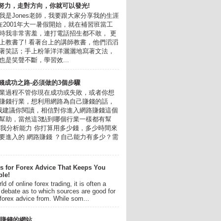
努力，走對方向，你就可以發光!
我是Jones老師，我要跟大家分享我的生涯
我在2001年大一暑假開始，就在補習班當工
時我非常害羞，連打電話招生都不敢， 更
上教書了! 看著台上的講師教書，他們滔滔
著笑話；手上粉筆洋洋灑灑地寫著文法，
也是笑聲不斷，學習效...
錢成功之路-必須做的3個步驟
業過程不管你現在成功或失敗，或者你想
賺錢行業，想利用網路為自己賺錢的話，
我建議你閱讀，相信對你進入網路賺錢這個
幫助，當然這3點到哪個行業一樣都有幫
.自我分析能力 你打算用多少錢，多少時間來
要進入的 網路賺錢 ？自己能力有多少？需
s for Forex Advice That Keeps You
ble!
ld of online forex trading, it is often a
 debate as to which sources are good for
forex advice from. While som...
年最賺錢的網站