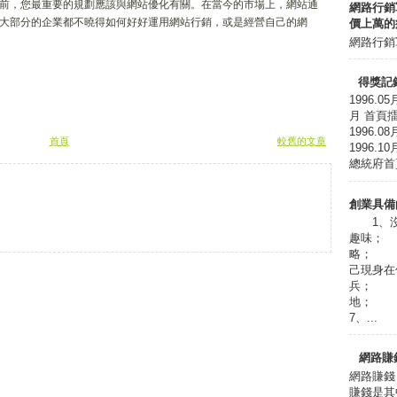
前，您最重要的規劃應該與網站優化有關。在當今的市場上，網站通
網路行銷
大部分的企業都不曉得如何好好運用網站行銷，或是經營自己的網
價上萬的
網路行銷軍
得獎記
1996.0
月 首頁擂台
1996.
首頁
較舊的文章
1996.1
總統府首頁
創業具備
1、沒
趣味；
略； 
己現身
兵； 
地； 
7、...
網路賺
網路賺錢
賺錢是其