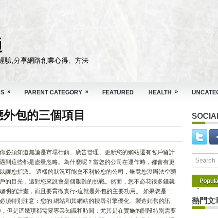
通
經驗,分享網路創業心得、方法
»
»
»
DS
PARENT CATEGORY
FEATURED
HEALTH
UNCATE
應外包的三個項目
SOCIA
你必須知道無論是市場行銷、廣告管理、更新您的網站還有客戶留計
遇到這些都是盡量忽略。為什麼呢？當您的公司在運作時，都會有更
以讓您指派。 這樣的狀況可能會不利於您的公司，畢竟您沒辦法空頭
Popula
戶的目光，這對您來說會是個艱難的挑戰。然而，您不必花很多錢就
聰明的計畫，而且要貫徹實行-這就是外包的主要功用。 如果您是一
熱門文
必須特別注意：您的 網站和其網站的搜尋引擎優化、製造銷售的訊
雜，但是這幾項都需要專業知識和時間；尤其是在實施的階段特別需要