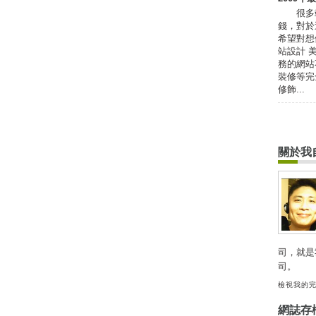
很多站
錢，對於
希望對
站設計 
務的網站
裝修等完
修飾...
關於我
司，就是
司。
檢視我的
網誌存