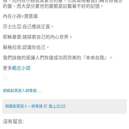
孩，而內在小孩就是累世的靈，也就是陪著我們轉世好幾世
的靈，而大部分累世的靈都是記載著不好的記憶。
內在小孩=潛意識
莎士比亞:自己應該正直。
耶穌基督:請探索自己的內心世界。
蘇格拉底:認識你自己。
我們該做的是讓人們恢復成功而完美的『本來自我』。
更多
勵志小語
網路創業達人網事通.....
網路創業達人－網事通
於
晚上10:03
沒有留言: