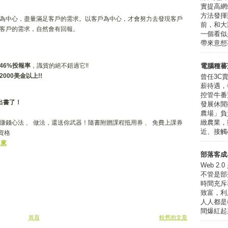
實提高網
方法發揮
為中心，盡量滿足客戶的需求。以客戶為中心，才會努力去發現客戶
前，和大
客戶的需求，自然會有回報。
一個看似
帶來意想不
46%投報率
，識貨的絕不錯過它!!
電腦種蕃
2000美金
以上!!
曾任3C
薪待遇，
控管牛番
出書了！
發展休閒
農場」負
緻農業，
錢心法 、 做法，還送你武器！隨書附贈課程抵用券 、 免費上課券
近、接觸植
資格
出來
部落客成
Web 
不管是部
時間充斥
致富，利
人人都是
間爆紅起
首頁
較舊的文章