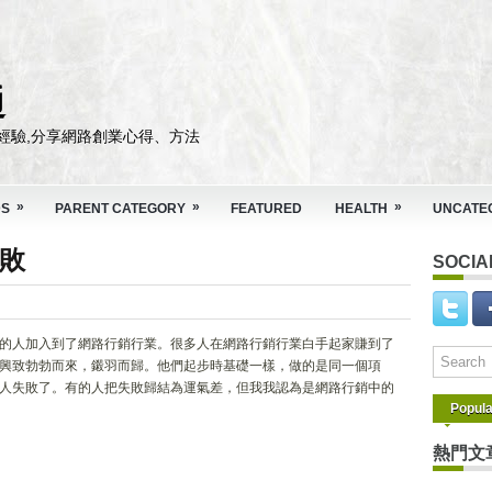
通
經驗,分享網路創業心得、方法
»
»
»
DS
PARENT CATEGORY
FEATURED
HEALTH
UNCATE
敗
SOCIA
的人加入到了網路行銷行業。很多人在網路行銷行業白手起家賺到了
興致勃勃而來，鎩羽而歸。他們起步時基礎一樣，做的是同一個項
人失敗了。有的人把失敗歸結為運氣差，但我我認為是網路行銷中的
Popula
熱門文