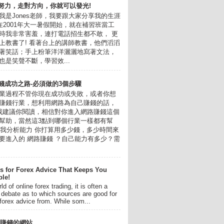
努力，走對方向，你就可以發光!
我是Jones老師，我要跟大家分享我的生涯
我在2001年大一暑假開始，就在補習班當工
時我非常害羞，連打電話招生都不敢， 更
上教書了! 看著台上的講師教書，他們滔滔
著笑話；手上粉筆洋洋灑灑地寫著文法，
也是笑聲不斷，學習效...
錢成功之路-必須做的3個步驟
業過程不管你現在成功或失敗，或者你想
賺錢行業，想利用網路為自己賺錢的話，
我建議你閱讀，相信對你進入網路賺錢這個
幫助，當然這3點到哪個行業一樣都有幫
.自我分析能力 你打算用多少錢，多少時間來
要進入的 網路賺錢 ？自己能力有多少？需
s for Forex Advice That Keeps You
ble!
ld of online forex trading, it is often a
 debate as to which sources are good for
forex advice from. While som...
年最賺錢的網站