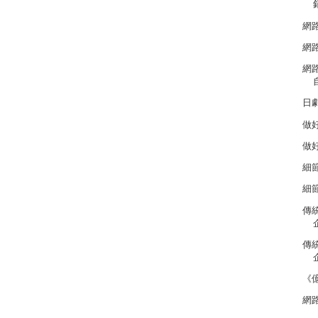
網
網
網
日
做
做
細
細
傳
傳
《
網