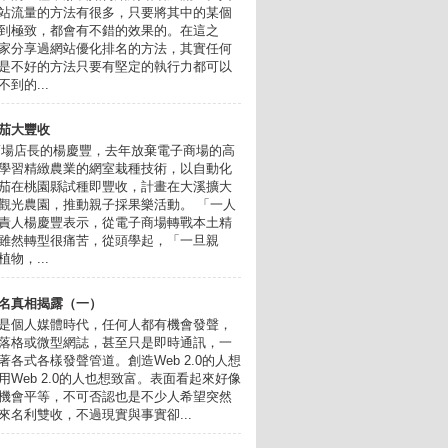
站流量的方法有很多，只要將其中的某個
到極致，都會有不錯的效果的。在這之
家分享過網站優化排名的方法，其實任何
是不好的方法只要有堅定的執行力都可以
到的...
茄大豐收
賣場店長的楊慶豐，去年放棄電子商場的高
學習精緻農業的網室栽種技術，以自動化
茄在桃園縣試種即豐收，計畫在大溪擴大
觀光農園，推動親子採果樂活動。 「一人
責人楊慶豐表示，從電子商場轉戰本土精
雖然轉型很痛苦，從頭學起，「一旦親
物，...
名真相揭露（一）
2.0 是個人媒體時代，任何人都有機會發聲，
落格或微型網誌，甚至只是即時通訊，一
著各式各樣發聲管道。創造Web 2.0的人想
用Web 2.0的人也想致富。表面看起來好像
機會平等，不可否認也是不少人希望突然
來名利雙收，不過現實與事實卻...