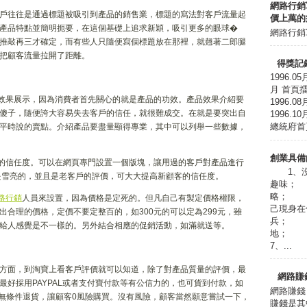
網路行銷
戶往往是通過標題被吸引到產品的銷售業，標題的寫法對客戶流量起
價上萬的
產品特點並簡明扼要，在這個基礎上追求新穎，吸引更多的眼球�
網路行銷軍
推敲再三才確定，而有些人只隨便寫個標題放在那裡，就翹著二郎腿
就把顧客流量拉開了距離。
得獎記
1996.0
月 首頁擂台
品效果展示，因為消費者首先關心的就是產品的功效。產品效果介紹要
1996.
傻子，隨便誇大容易失去客戶的信任，就很難成交。在就是要突出自
1996.1
總統府首頁
平時說的賣點。介紹產品要盡量顯得專業，其中可以列舉一些數據，
創業具備
客的信任度。可以在網頁專門設置一個版塊，讓用過的客戶對產品進行
1、沒
是雪亮的，並且是老客戶的評價，可大大提高新顧客的信任度。
趣味；
略； 
路行銷
人員來設置，因為價格是定死的。但凡自己有製定價格權限，
己現身
合理的價格，定價不要定整百的，如300元的可以定為299元，雖
兵； 
給人感覺是不一樣的。另外結合相應的促銷活動，如滿就送等。
地； 
7、...
方面，到淘寶上看客戶評價就可以知道，除了對產品質量的評價，最
網路賺
好採用PAYPAL或者支付寶付款等有公信力的，也可貨到付款，如
網路賺錢
天無條件退貨，讓顧客0風險購買。沒有風險，顧客當然願意嘗試一下，
賺錢是其