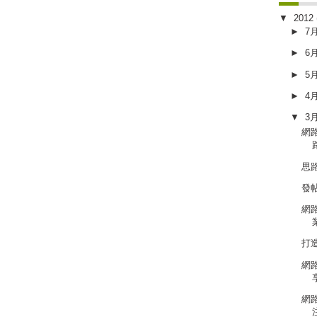
▼
2012
►
7
►
6
►
5
►
4
▼
3
網
思
發
網
打造
網
網