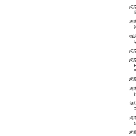
網
網
微調
網
網
!
網
網
做
網路
網