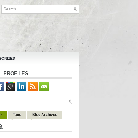
GORIZED
L PROFILES
r
Tags
Blog Archives
章