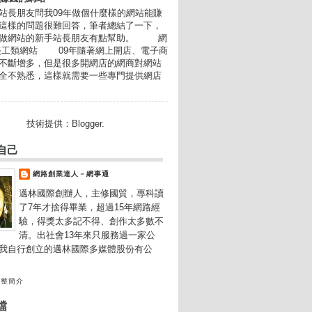
長朋友問我09年做個什麼樣的網站能賺
這樣的問題很難回答，筆者總結了一下，
想做網站的新手站長朋友有點幫助。 網
美工類網站 09年隨著網上開店、電子商
不斷增多，但是很多開網店的網商對網站
全不熟悉，這樣就需要一些專門提供網店
技術提供：
Blogger
.
自己
網路創業達人－網事通
邁林國際創辦人，主修國貿，專科讀
了7年才捨得畢業，超過15年網路經
驗，得獎太多記不得、創作太多數不
清。出社會13年來只服務過一家公
我自行創立的邁林國際多媒體股份有公
完整簡介
檔