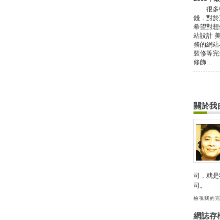
很多站
錢，對於
希望對
站設計 
務的網站
裝修等完
修飾...
關於我
司，就是
司。
檢視我的
網誌存