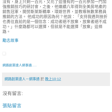
沒有，身上只剩一百元，又花了這僅有的一百元參加一門加
強推銷技巧的研討會，之後，他連續八年得到全美房地產的
銷售冠軍，開勞斯萊斯轎車，環遊世界，並教導無數業務員
推銷的方法。 他成功的原因為何？他說：「支持我遇到挫折
也勇往直前的是一個信念：成功者絕不放棄，放棄者絕不成
功。」什麼路都可以選擇，但就是不能選擇「放棄」這條
路。
勵志故事
網路創業達人網事通.....
網路創業達人－網事通
於
晚上10:12
沒有留言:
張貼留言