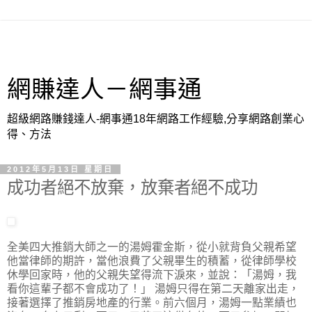
網賺達人－網事通
超級網路賺錢達人-網事通18年網路工作經驗,分享網路創業心
得、方法
2012年5月13日 星期日
成功者絕不放棄，放棄者絕不成功
全美四大推銷大師之一的湯姆霍金斯，從小就背負父親希望
他當律師的期許，當他浪費了父親畢生的積蓄，從律師學校
休學回家時，他的父親失望得流下淚來，並說：「湯姆，我
看你這輩子都不會成功了！」 湯姆只得在第二天離家出走，
接著選擇了推銷房地產的行業。前六個月，湯姆一點業績也